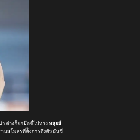
น่า ต่างก็ยกมือชี้ไปทาง
หลุยส์
สโมสรที่ต้ิงการดึงตัว ฮันซี่