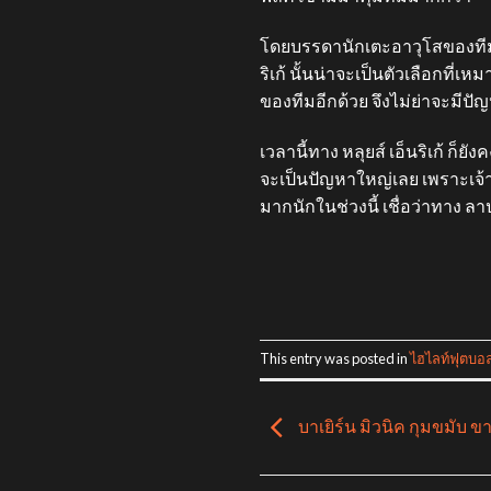
โดยบรรดานักเตะอาวุโสของทีมอย่
ริเก้ นั้นน่าจะเป็นตัวเลือกที
ของทีมอีกด้วย จึงไม่ย่าจะมีป
เวลานี้ทาง หลุยส์ เอ็นริเก้ ก็ยั
จะเป็นปัญหาใหญ่เลย เพราะเจ้าตั
มากนักในช่วงนี้ เชื่อว่าทาง ลา
This entry was posted in
ไฮไลท์ฟุตบอ
บาเยิร์น มิวนิค กุมขมับ ขา