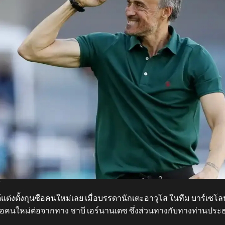
้
ได้แต่งตั้งกุนซือคนใหม่เลย เมื่อบรรดานักเตะอาวุโส ในทีม บาร์เซโล
ซือคนใหม่ต่อจากทาง ชาบี เอร์นานเดซ ซึ่งส่วนทางกับทางท่านประธาน