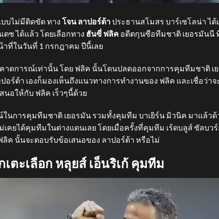
้แบบไม่มีติดขัด ทาง
โจน ลาปอร์ต้า
ประธานสโมสร บาร์เซโลน่า ได้เล
นเดซ ได้แล้ว โดยเลือกทาง
ฮันซี่ ฟลิค
อดีตกุนซือทีมชาติ เยอรมันนี ท
ที่ในวันที่ 1 กรกฎาคม ปีนี้เลย
ารคาดการณ์เท่านั้น โดย ฟลิค นั้นโดนปลดออกจากการคุมทีมชาติ เย
ลาปอร์ต้า เองก็มองเห็นถึงแนวทางการทำงานของ ฟลิค และเชื่อว่า
สนอให้กับ ฟลิค เร็วๆนี้ด้วย
นการคุมทีมชาติ เยอรมัน รวมทั้งคุมทีม บาเยิร์น มิวนิค มาแล้วด้ว
งไม่เคยได้คุมทีมในต่างแดนเลย โดยเมื่อครั้งที่คุมทีม เร้ดบลูส์ ซัลบวร์ก น
ง ฟลิค นั้นจะตอบรับข้อเสนอของ ลาปอร์ต้า หรือไม่
ะเลือก หลุยส์ เอ็นริเก้ คุมทีม