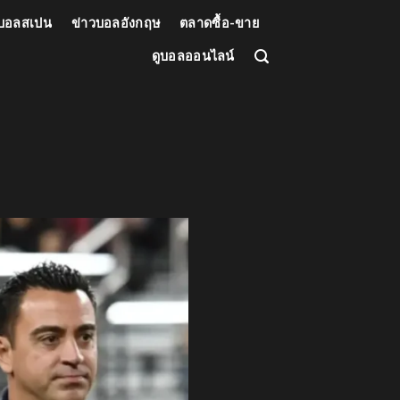
วบอลสเปน
ข่าวบอลอังกฤษ
ตลาดซื้อ-ขาย
ดูบอลออนไลน์