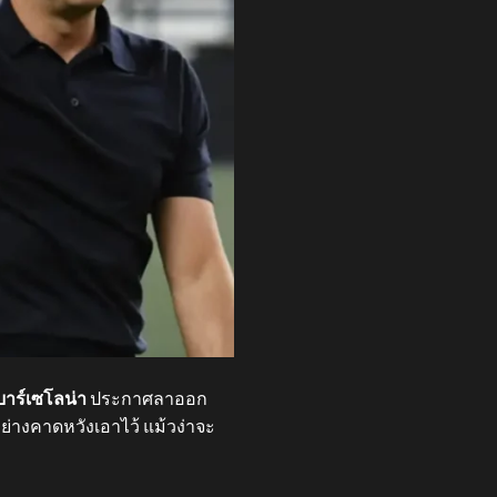
บาร์เซโลน่า
ประกาศลาออก
ย่างคาดหวังเอาไว้ แม้วง่าจะ