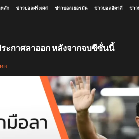
าหลัก
ข่าวบอลฝรั่งเศส
ข่าวบอลเยอรมัน
ข่าวบอลอิตาลี
ข่า
ประกาศลาออก หลังจากจบซีซั่นนี้
MIN