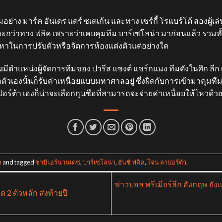
าง มาร์ค อันเดร แดร์ ซเตเก้น และทาง เซร์กี้ โรแบร์โต้ สองผู้เล่
่เหมาะกว่าทาง ฟลิค เพราะว่าเคยคุมทีม บาร์เซโลน่า มาก่อนแล้ว รวม
ัญหาในการปรับตัวหรือจัดการห้องแต่งตัวแต่อย่างใด
งคงมีตำแหน่งผู้จัดการทีมของ ปารีส แซงต์ แชร์กแมง ทีมดังในศึก ลีก เอง
วเองนั้นก็รับค่าเหนื่อยแบบมหาศาลอยู่ ซึ่งผิดกับการเข้ามาคุมทีม บ
ปอร์ต้า เองก็น่าจะเลือกกุนซือที่สามารถจะจ่ายค่าเหนื่อยให้ไหวด้ว
ล
and tagged
ชาบี เอร์นานเดซ
,
บาร์เซโลน่า
,
ฮันซี่ ฟลิค
,
โจน ลาปอร์ต้า
.
ข่าวบอล พรีเมียร์ลีก อังกฤษ ยังแพ้
ด 2 ตัวหลัก ส่งท้ายปี