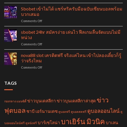
ส
คอ
โบ
Sbobet เข้าไม่ได้ แชร์ทริครับมือฉบับเซียนบอลพร้อม
บอล
เบ็ต
ชาว
บวกเสมอ
1688
ไทย
on
Comments Off
เว็บ
ไม่
Sbobet
ตรง
ว่า
เข้า
sbobet 24hr สมัครง่าย เล่นไว ฟีลเกมลื่นจัดแบบไม่มี
สาย
จะ
ไม่
ชิ
หน่วง
สาย
ได้
ลล์
ไหน
on
Comments Off
แชร์
ที่
ก็
sbobet
ทริค
คอ
ถูกใจ
24hr
nova88 slot เครดิตฟรี จริงแค่ไหน เข้าไปลองเดี๋ยวก็รู้
รับมือ
เดิม
เว็บ
สมัคร
ฉบับ
ว่าจริงไหม
พัน
นี้
ง่าย
เซียน
ไม่
on
Comments Off
เล่น
บอล
ควร
nova88
ไว
พร้อม
มอง
slot
ฟีล
บวก
ข้าม
เครดิต
TAGS
เกม
เสมอ
ฟรี
ลื่น
จริง
จัด
แค่
แบบ
ข่าว
ข่าวบุนเดสลีกา
ข่าวบุนเดสลีกาล่าสุด
ไหน
กองกลาง แมนซิตี้
ไม่มี
เข้าไป
หน่วง
ฟุตบอล
ดูบอลออนไลน์
ลอง
ชาบี เอร์นานเดซ
ดูบอลฟรี
ดูบอลสดฟรี
ดู
เดี๋ยว
บาเยิร์น มิวนิค
ก็
บาร์เซโลน่า
บาเลน
บอลออนไลน์ฟรี
ดูหนังฟรี
รู้