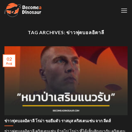
Skip
to
content
TAG ARCHIVES:
ข่าวฟุตบอลอิตาลี
02
Aug
ข่าวฟุตบอลอิตาลี โรม่า ขอยืมตัว ราสมุส คริสเตนเซ่น จาก ลีดส์
ข่าวฟุตบอลอิตาลี คริสเตนเซ่น ย้ายไป โรม่า ที่ได้เซ็นสัญญากับ คริสเตน