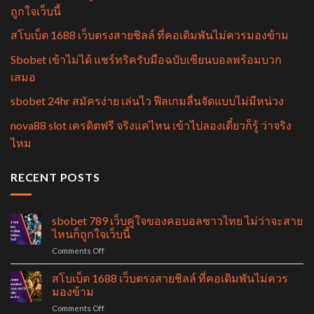
ถูกใจเว็บนี้
สโบเบ็ต 1688 เว็บตรงสายชิลล์ ที่คอเดิมพันไม่ควรมองข้าม
Sbobet เข้าไม่ได้ แชร์ทริครับมือฉบับเซียนบอลพร้อมบวก
เสมอ
sbobet 24hr สมัครง่าย เล่นไว ฟีลเกมลื่นจัดแบบไม่มีหน่วง
nova88 slot เครดิตฟรี จริงแค่ไหน เข้าไปลองเดี๋ยวก็รู้ ว่าจริง
ไหม
RECENT POSTS
sbobet 789 เว็บคู่ใจของคอบอลชาวไทย ไม่ว่าจะสาย
ไหนก็ถูกใจเว็บนี้
on
Comments Off
sbobet
789
สโบเบ็ต 1688 เว็บตรงสายชิลล์ ที่คอเดิมพันไม่ควร
เว็บ
มองข้าม
คู่ใจ
on
Comments Off
ของ