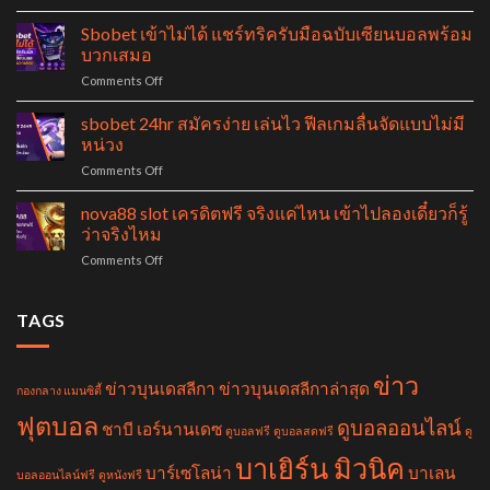
ส
คอ
โบ
Sbobet เข้าไม่ได้ แชร์ทริครับมือฉบับเซียนบอลพร้อม
บอล
เบ็ต
ชาว
บวกเสมอ
1688
ไทย
on
Comments Off
เว็บ
ไม่
Sbobet
ตรง
ว่า
เข้า
sbobet 24hr สมัครง่าย เล่นไว ฟีลเกมลื่นจัดแบบไม่มี
สาย
จะ
ไม่
ชิ
หน่วง
สาย
ได้
ลล์
ไหน
on
Comments Off
แชร์
ที่
ก็
sbobet
ทริค
คอ
ถูกใจ
24hr
nova88 slot เครดิตฟรี จริงแค่ไหน เข้าไปลองเดี๋ยวก็รู้
รับมือ
เดิม
เว็บ
สมัคร
ฉบับ
ว่าจริงไหม
พัน
นี้
ง่าย
เซียน
ไม่
on
Comments Off
เล่น
บอล
ควร
nova88
ไว
พร้อม
มอง
slot
ฟีล
บวก
ข้าม
เครดิต
TAGS
เกม
เสมอ
ฟรี
ลื่น
จริง
จัด
แค่
แบบ
ข่าว
ข่าวบุนเดสลีกา
ข่าวบุนเดสลีกาล่าสุด
ไหน
กองกลาง แมนซิตี้
ไม่มี
เข้าไป
หน่วง
ฟุตบอล
ดูบอลออนไลน์
ลอง
ชาบี เอร์นานเดซ
ดูบอลฟรี
ดูบอลสดฟรี
ดู
เดี๋ยว
บาเยิร์น มิวนิค
ก็
บาร์เซโลน่า
บาเลน
บอลออนไลน์ฟรี
ดูหนังฟรี
รู้