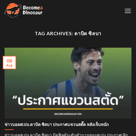
Skip
to
content
TAG ARCHIVES:
ดาบิด ซิลบา
08
Aug
ข่าวบอลสเปน ดาบิด ซิลบา ประกาศแขวนสตั๊ด หลังเจ็บหนัก
ข่าวบอลสเปน ดาบิด ซิลบา มิดฟิลด์ระดับตำนานของสเปน ประกาศเลิก