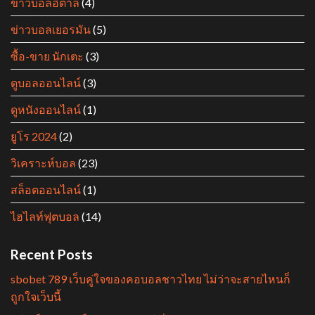
ข่าวบอลอิตาลี
(4)
ข่าวบอลเยอรมัน
(5)
ซื้อ-ขาย นักเตะ
(3)
ดูบอลออนไลน์
(3)
ดูหนังออนไลน์
(1)
ยูโร 2024
(2)
วิเคราะห์บอล
(23)
สล็อตออนไลน์
(1)
ไฮไลท์ฟุตบอล
(14)
Recent Posts
sbobet 789 เว็บคู่ใจของคอบอลชาวไทย ไม่ว่าจะสายไหนก็
ถูกใจเว็บนี้