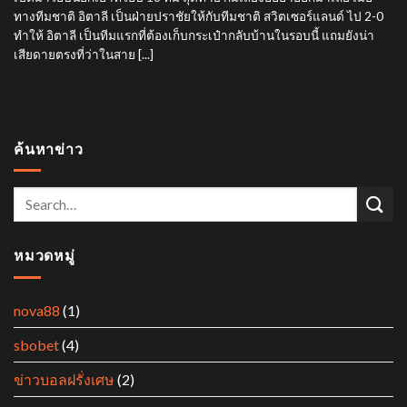
ทางทีมชาติ อิตาลี เป็นฝ่ายปราชัยให้กับทีมชาติ สวิตเซอร์แลนด์ ไป 2-0
ทำให้ อิตาลี เป็นทีมแรกที่ต้องเก็บกระเป๋ากลับบ้านในรอบนี้ แถมยังน่า
เสียดายตรงที่ว่าในสาย [...]
ค้นหาข่าว
หมวดหมู่
nova88
(1)
sbobet
(4)
ข่าวบอลฝรั่งเศษ
(2)