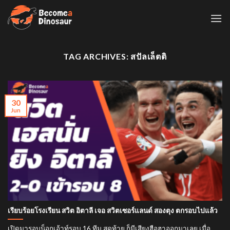
Skip
to
content
TAG ARCHIVES:
สปัลเล็ตติ
30
Jun
เรียบร้อยโรงเรียน สวิต อิตาลี เจอ สวิตเซอร์แลนด์ สองตุง ตกรอบไปแล้ว
เปิดมารอบน็อกเอ้าท์รอบ 16 ทีม สุดท้าย ก็มีเสียงฮือฮาออกมาเลย เมื่อ